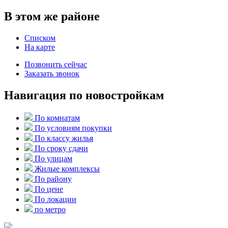
В этом же районе
Списком
На карте
Позвонить сейчас
Заказать звонок
Навигация по новостройкам
По комнатам
По условиям покупки
По классу жилья
По сроку сдачи
По улицам
Жилые комплексы
По району
По цене
По локации
по метро