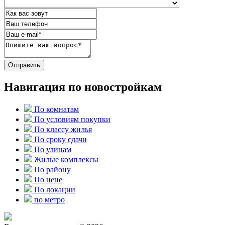
Отправить
Навигация по новостройкам
По комнатам
По условиям покупки
По классу жилья
По сроку сдачи
По улицам
Жилые комплексы
По району
По цене
По локации
по метро