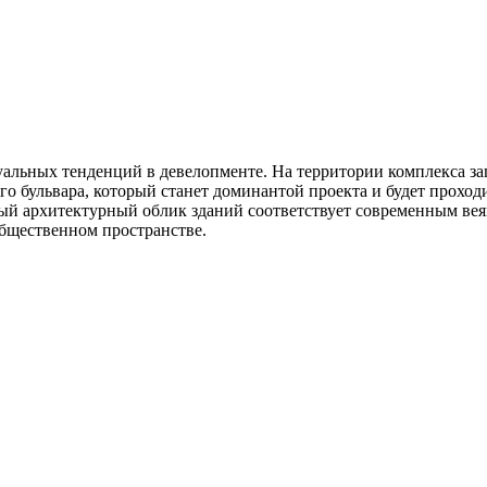
альных тенденций в девелопменте. На территории комплекса за
о бульвара, который станет доминантой проекта и будет проходи
й архитектурный облик зданий соответствует современным веяни
общественном пространстве.