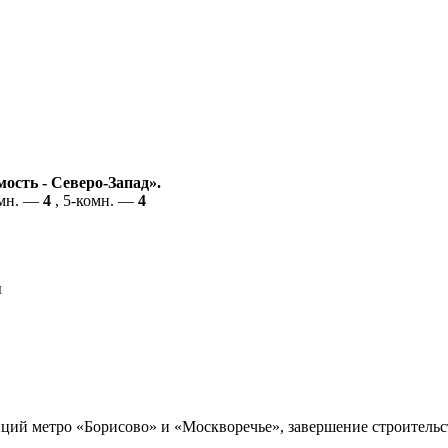
ость - Северо-Запад».
омн. —
4
, 5-комн. —
4
ы
ий метро «Борисово» и «Москворечье», завершение строительст