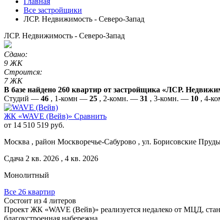
Главная
Все застройщики
ЛСР. Недвижимость - Северо-Запад
ЛСР. Недвижимость - Северо-Запад
Сдано:
9 ЖК
Строится:
7 ЖК
В базе найдено 260 квартир от застройщика «ЛСР. Недвижим
Студий —
46
, 1-комн —
25
, 2-комн. —
31
, 3-комн. —
10
, 4-к
ЖК «WAVE (Вейв)»
Сравнить
от 14 510 519 руб.
Москва , район Москворечье-Сабурово , ул. Борисовские Пруд
Сдача 2 кв. 2026 , 4 кв. 2026
Монолитный
Все 26 квартир
Состоит из 4 литеров
Проект ЖК «WAVE (Вейв)» реализуется недалеко от МЦД, станц
благоустроенная набережна...