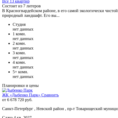
Все 13 квартир
Состоит из 7 литеров
В Красногвардейском районе, в его самой экологически чисто
природный ландшафт. Его вы...
Студия
нет данных
1 комн.
нет данных
2 комн.
нет данных
3 комн.
нет данных
4 комн.
нет данных
5+ комн.
нет данных
Планировки и цены
ЖК «Дыбенко Парк»
Сравнить
от 6 678 720 руб.
Санкт-Петербург , Невский район , пр-т Товарищеский муниц
Сдача 4 кв. 2027