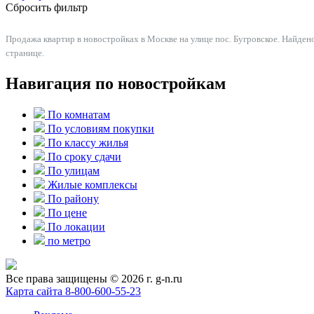
Сбросить фильтр
Продажа квартир в новостройках в Москве на улице пос. Бугровское. Найдено
странице.
Навигация по новостройкам
По комнатам
По условиям покупки
По классу жилья
По сроку сдачи
По улицам
Жилые комплексы
По району
По цене
По локации
по метро
Все права защищены © 2026 г. g-n.ru
Карта сайта
8-800-600-55-23