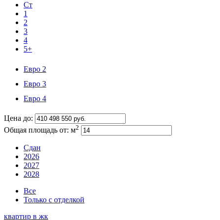
Ст
1
2
3
4
5+
Евро 2
Евро 3
Евро 4
Цена до:
2
Общая площадь от:
м
Сдан
2026
2027
2028
Все
Только с отделкой
квартир в
жк