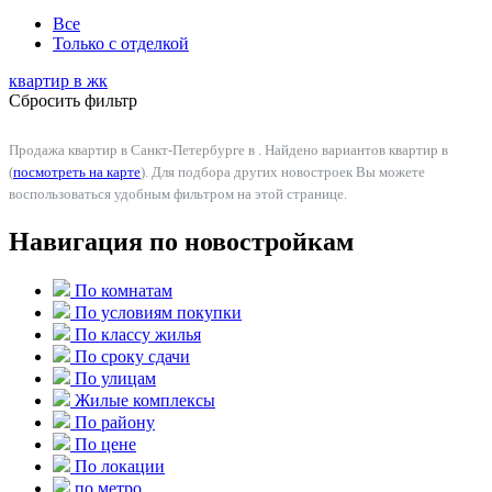
Все
Только с отделкой
квартир в
жк
Сбросить фильтр
Продажа квартир в Санкт-Петербурге в . Найдено вариантов квартир в
(
посмотреть на карте
). Для подбора других новостроек Вы можете
воспользоваться удобным фильтром на этой странице.
Навигация по новостройкам
По комнатам
По условиям покупки
По классу жилья
По сроку сдачи
По улицам
Жилые комплексы
По району
По цене
По локации
по метро